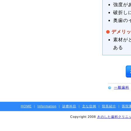
強度が
破折し
奥歯の
デメリ
素材が
ある
一般歯科
HOME
｜
Information
｜
診療科目
｜
主な症例
｜
院長紹介
｜
医院
Copyright 2008
きのした歯科クリニ