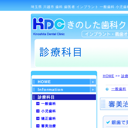
埼玉県 川越市 歯科 歯医者 インプラント 一般歯科 小児歯
HOME
>>
診療
HOME
一般歯科
Information
診療科目
一般歯科
小児歯科
矯正歯科
審美治療