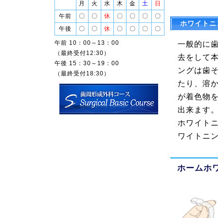
月
火
水
木
金
土
日
午前
〇
〇
休
〇
〇
〇
〇
ホワイトニ
午後
〇
〇
休
〇
〇
〇
〇
午前 10：00～13：00
一般的に
（最終受付12:30）
去をして
午後 15：30～19：00
ングは歯
（最終受付18:30）
たり、溶
が着色物
出来ます
ホワイト
ワイトニ
ホームホ