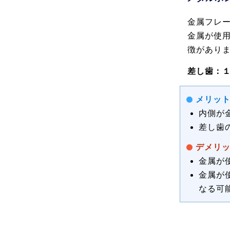
金属フレ
金属が使
徴があり
差し歯：１
メリッ
内側が
差し歯
デメリ
金属が
金属が
なる可