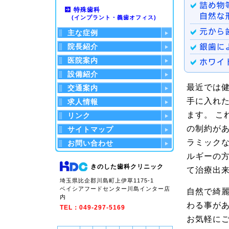
特殊歯科
(インプラント・義歯オフィス)
主な症例
院長紹介
医院案内
設備紹介
最近では
交通案内
手に入れ
求人情報
ます。 こ
リンク
の制約があ
サイトマップ
ラミック
お問い合わせ
ルギーの
きのした歯科クリニック
て治療出
埼玉県比企郡川島町上伊草1175-1
ベイシアフードセンター川島インター店
自然で綺
内
わる事が
TEL：049-297-5169
お気軽に