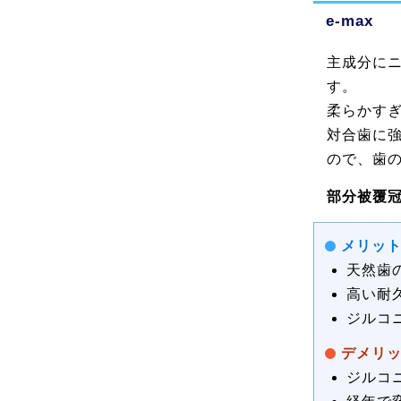
e-max
主成分に
す。
柔らかす
対合歯に
ので、歯
部分被覆冠
メリッ
天然歯
高い耐
ジルコ
デメリ
ジルコ